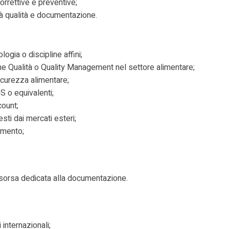
orrettive e preventive;
ità qualità e documentazione.
ogia o discipline affini;
one Qualità o Quality Management nel settore alimentare;
icurezza alimentare;
S o equivalenti;
count;
sti dai mercati esteri;
amento;
risorsa dedicata alla documentazione.
internazionali;