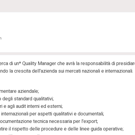
n
cerca di un*
Quality Manager
che avrà la responsabilità di presidiar
do la crescita dell'azienda sui mercati nazionali e internazionali.
imentare aziendale;
degli standard qualitativi;
i e agli audit interni ed esterni;
 internazionali per aspetti qualitativi e documentali;
 documentazione tecnica necessaria per l'export;
ire il rispetto delle procedure e delle linee guida operative;